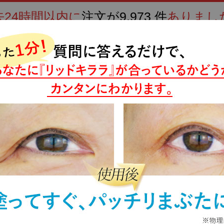
去24時間以内に
注文が
9,973
件
ありまし
北の快適工房全品
最終更新日
08/08 00:00